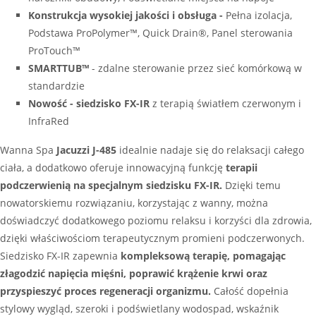
Konstrukcja wysokiej jakości i obsługa -
Pełna izolacja,
Podstawa ProPolymer™, Quick Drain®, Panel sterowania
ProTouch™
SMARTTUB™
- zdalne sterowanie przez sieć komórkową w
standardzie
Nowość - siedzisko FX-IR
z terapią światłem czerwonym i
InfraRed
Wanna Spa
Jacuzzi J-485
idealnie nadaje się do relaksacji całego
ciała, a dodatkowo oferuje innowacyjną funkcję
terapii
podczerwienią na specjalnym siedzisku FX-IR.
Dzięki temu
nowatorskiemu rozwiązaniu, korzystając z wanny, można
doświadczyć dodatkowego poziomu relaksu i korzyści dla zdrowia,
dzięki właściwościom terapeutycznym promieni podczerwonych.
Siedzisko FX-IR zapewnia
kompleksową terapię, pomagając
złagodzić napięcia mięśni, poprawić krążenie krwi oraz
przyspieszyć proces regeneracji organizmu.
Całość dopełnia
stylowy wygląd, szeroki i podświetlany wodospad, wskaźnik