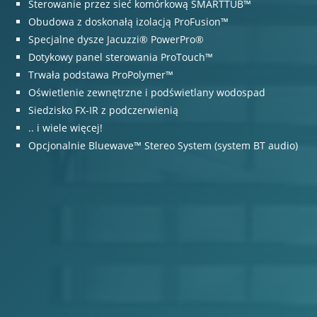
Sterowanie przez sieć komórkową SMARTTUB™
Obudowa z doskonałą izolacją ProFusion™
Specjalne dysze Jacuzzi® PowerPro®
Dotykowy panel sterowania ProTouch™
Trwała podstawa ProPolymer™
Oświetlenie zewnętrzne i podświetlany wodospad
Siedzisko FX-IR z podczerwienią
.. i wiele więcej!
Opcjonalnie Bluewave™ Stereo System (system BT audio)