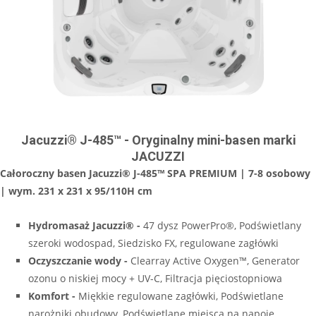
Jacuzzi® J-485™ - Oryginalny mini-basen marki
JACUZZI
Całoroczny basen Jacuzzi® J-485™ SPA PREMIUM | 7-8 osobowy
| wym. 231 x 231 x 95/110H cm
Hydromasaż Jacuzzi
® -
47 dysz PowerPro®, Podświetlany
szeroki wodospad, Siedzisko FX, regulowane zagłówki
Oczyszczanie wody -
Clearray Active Oxygen™, Generator
ozonu o niskiej mocy + UV-C, Filtracja pięciostopniowa
Komfort -
Miękkie regulowane zagłówki, Podświetlane
narożniki obudowy, Podświetlane miejsca na napoje