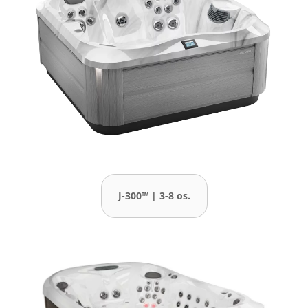
J-300™ | 3-8 os.