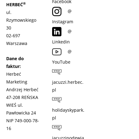
Facebook
®
HERBEĆ
@
ul.
Rzymowskiego
Instagram
30
@
02-697
Linkedin
Warszawa
@
Dane do
YouTube
faktur:
Herbeć
Marketing
jacuzzi.herbec.
Andrzej Herbeć
pl
47-208 REŃSKA
WIEŚ ul.
holidayskypark.
Pawłowicka 24
pl
NIP 749-000-78-
16
jacuzzipodgwia