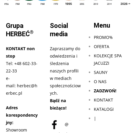
Menu
Grupa
Social
®
HERBEĆ
media
PROMO%
OFERTA
KONTAKT non
Zapraszamy do
KOLEKCJE SPA
stop
odwiedzenia i
JACUZZI
Tel:
+48 602-33-
śledzenia
22-33
naszych profili
SAUNY
e-
w mediach
O NAS
mail:
herbec@h
społecznościow
ZADZWOŃ!
erbec.pl
ych.
KONTAKT
Bądź na
Adres
bieżąco!
KATALOGI
korespondency
|
jny:
@
Showroom