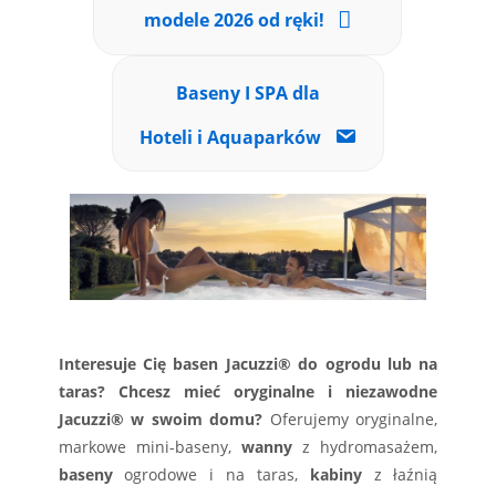
modele 2026 od ręki!
Baseny I SPA dla
Hoteli i Aquaparków
Interesuje Cię basen Jacuzzi® do ogrodu lub na
taras? Chcesz mieć oryginalne i niezawodne
Jacuzzi® w swoim domu?
Oferujemy oryginalne,
markowe mini-baseny,
wanny
z hydromasażem,
baseny
ogrodowe i na taras,
kabiny
z łaźnią