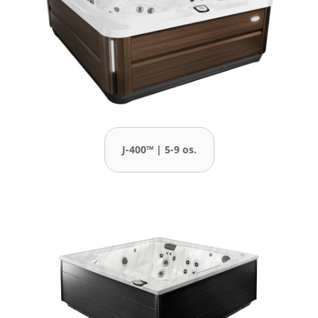
J-400™ | 5-9 os.