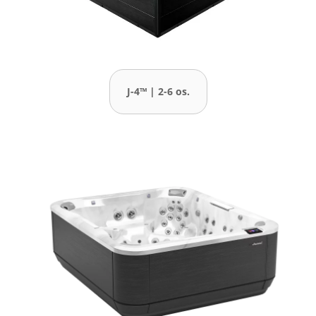
J-4™ | 2-6 os.