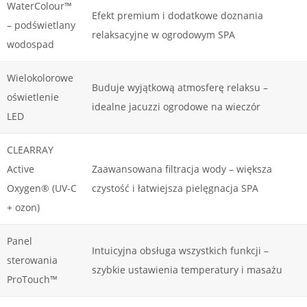
WaterColour™
Efekt premium i dodatkowe doznania
– podświetlany
relaksacyjne w ogrodowym SPA
wodospad
Wielokolorowe
Buduje wyjątkową atmosferę relaksu –
oświetlenie
idealne jacuzzi ogrodowe na wieczór
LED
CLEARRAY
Active
Zaawansowana filtracja wody – większa
Oxygen® (UV-C
czystość i łatwiejsza pielęgnacja SPA
+ ozon)
Panel
Intuicyjna obsługa wszystkich funkcji –
sterowania
szybkie ustawienia temperatury i masażu
ProTouch™