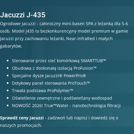
Jacuzzi J-435
Ogrodowe Jacuzzi - całoroczny mini-basen SPA z leżanką dla 5-6
osób. Model J435 to bezkonkurencyjny model premium w gamie
Jacuzzi przy zachowaniu leżanki, Near-InfraRed i małych
gabarytów.
Sterowanie przez sieć komórkową SMARTTUB™
Obudowa z doskonałą izolacją ProFusion™
Specjalne dysze Jacuzzi® PowerPro®
Dotykowy panel sterowania ProTouch™
Trwała podstawa ProPolymer™
Oświetlenie zewnętrzne i podświetlany wodospad
NOWOŚĆ 2026! True™Water - nanotechnologia filtracji
Sprawdź ceny Jacuzzi
- zadzwoń lub napisz i dowiedz się o
naszych promocjach.