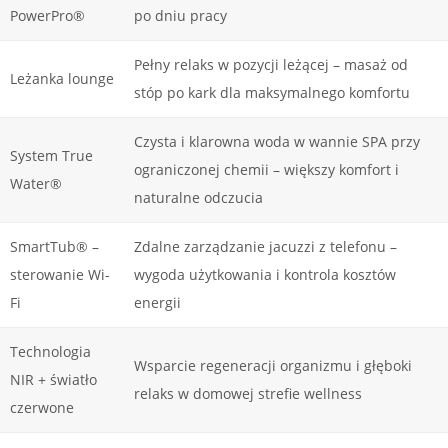
PowerPro®
po dniu pracy
Pełny relaks w pozycji leżącej – masaż od
Leżanka lounge
stóp po kark dla maksymalnego komfortu
Czysta i klarowna woda w wannie SPA przy
System True
ograniczonej chemii – większy komfort i
Water®
naturalne odczucia
SmartTub® –
Zdalne zarządzanie jacuzzi z telefonu –
sterowanie Wi-
wygoda użytkowania i kontrola kosztów
Fi
energii
Technologia
Wsparcie regeneracji organizmu i głęboki
NIR + światło
relaks w domowej strefie wellness
czerwone