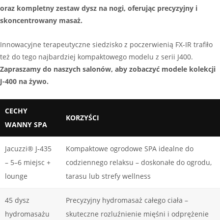
oraz kompletny zestaw dysz na nogi, oferując precyzyjny i
skoncentrowany masaż.
Innowacyjne terapeutyczne siedzisko z poczerwienią FX-IR trafiło
też do tego najbardziej kompaktowego modelu z serii J400.
Zapraszamy do naszych salonów, aby zobaczyć modele kolekcji
J-400 na żywo.
CECHY
KORZYŚCI
WANNY SPA
Jacuzzi® J-435
Kompaktowe ogrodowe SPA idealne do
– 5–6 miejsc +
codziennego relaksu – doskonałe do ogrodu,
lounge
tarasu lub strefy wellness
45 dysz
Precyzyjny hydromasaż całego ciała –
hydromasażu
skuteczne rozluźnienie mięśni i odprężenie