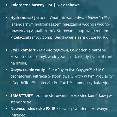
Całoroczne baseny SPA | 5-7 osobowe
Hydromasaż Jacuzzi
-
Opatentowane dysze PowerPro™ z
legendarnym hydromasażem mieszanką wodno i wodno-
powietrzną Aqualibrum®, Sterowanie napowietrzeniem,
Przełączniki mocy pomp, Dedykowane serii dysze PX, RX
Styl i komfort -
Miękkie zagłówki, Oświetlenie narożne
zewnętrzne, strumyk wodny zamiast kaskady i szeroki rant
na drinki,
Oczyszczanie wody -
ClearRay Active Oxygen™ z UV-C i
ozonatorem, Filtracja 5-stopniowa, 3 Filtry w tym ProClarity™
i DepthFilter™, siateczka ProCatch™ i pompa cyrkulacyjna
SMARTTUB™
- zdalne sterowanie przez sieć komórkową w
standardzie
Nowość - siedzisko FX-IR
z terapią światłem czerwonym i
InfraRed