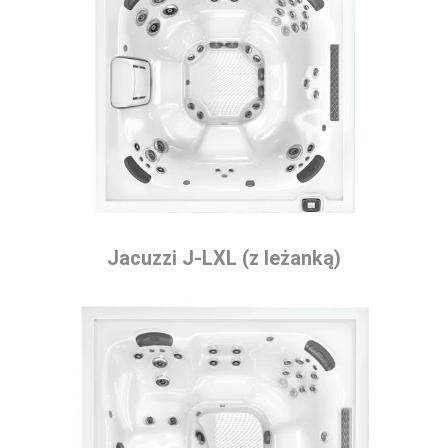
Jacuzzi J-LXL (z leżanką)