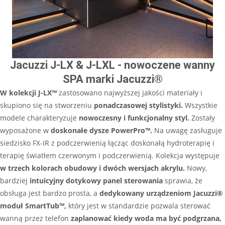
Jacuzzi J-LX & J-LXL - nowoczene wanny
SPA marki Jacuzzi®
W kolekcji J-LX™
zastosowano najwyższej jakości materiały i
skupiono się na stworzeniu
ponadczasowej stylistyki.
Wszystkie
modele charakteryzuje
nowoczesny i funkcjonalny styl.
Zostały
wyposażone w
doskonałe dysze PowerPro™.
Na uwagę zasługuje
siedzisko FX-IR z podczerwienią łącząc doskonałą hydroterapię i
terapię światłem czerwonym i podczerwienią. Kolekcja występuje
w trzech kolorach obudowy i dwóch wersjach akrylu.
Nowy,
bardziej
intuicyjny dotykowy panel sterowania
sprawia, że
obsługa jest bardzo prosta, a
dedykowany urządzeniom Jacuzzi®
moduł SmartTub™,
który jest w standardzie pozwala sterować
wanną przez telefon
zaplanować kiedy woda ma być podgrzana,