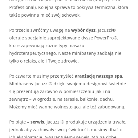
Professional). Kolejna sprawa to pokrywa termiczna, która
także powinna mieć swój schowek.
Po trzecie zwróćmy uwagę na
wybór dysz
. Jacuzzi®
oferuje specjalnie zaprojektowane dysze PowerPro®,
które zapewniają różne typy masażu
hydroterapeutycznego. Nasze minibaseny zadbają nie
tylko o relaks, ale i Twoje zdrowie.
Po czwarte musimy przemyśleć
aranżację naszego spa
.
Minibaseny Jacuzzi® dzięki swojemu designowi świetnie
się prezentują zarówno w pomieszczeniu jak i na
zewnątrz – w ogrodzie, na tarasie, balkonie, dachu.
Możemy mieć wannę wolnostojącą, ale też zabudowaną.
Po piąte –
serwis
. Jacuzzi® produkuje urządzenia trwałe,
jednak aby zachowały swoją świetność, musimy dbać o
ich eksploatację. Gwarantujemy serwis 24h na dobę.