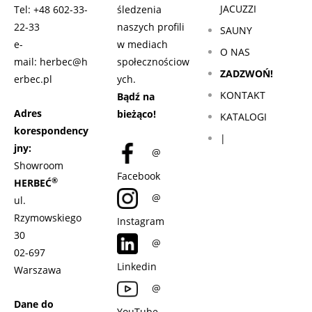
JACUZZI
Tel:
+48 602-33-
śledzenia
22-33
naszych profili
SAUNY
e-
w mediach
O NAS
mail:
herbec@h
społecznościow
ZADZWOŃ!
erbec.pl
ych.
KONTAKT
Bądź na
Adres
bieżąco!
KATALOGI
korespondency
|
jny:
@
Showroom
Facebook
®
HERBEĆ
@
ul.
Rzymowskiego
Instagram
30
@
02-697
Linkedin
Warszawa
@
Dane do
YouTube