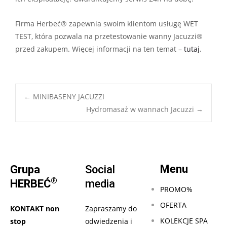
Firma Herbeć® zapewnia swoim klientom usługę WET
TEST, która pozwala na przetestowanie wanny Jacuzzi®
przed zakupem. Więcej informacji na ten temat –
tutaj
.
Post
←
MINIBASENY JACUZZI
Hydromasaż w wannach Jacuzzi
→
navigation
Menu
Grupa
Social
®
HERBEĆ
media
PROMO%
OFERTA
KONTAKT non
Zapraszamy do
KOLEKCJE SPA
stop
odwiedzenia i