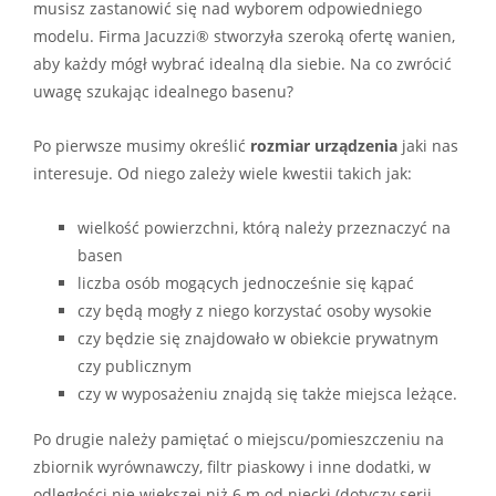
musisz zastanowić się nad wyborem odpowiedniego
modelu. Firma Jacuzzi® stworzyła szeroką ofertę wanien,
aby każdy mógł wybrać idealną dla siebie. Na co zwrócić
uwagę szukając idealnego basenu?
Po pierwsze musimy określić
rozmiar urządzenia
jaki nas
interesuje. Od niego zależy wiele kwestii takich jak:
wielkość powierzchni, którą należy przeznaczyć na
basen
liczba osób mogących jednocześnie się kąpać
czy będą mogły z niego korzystać osoby wysokie
czy będzie się znajdowało w obiekcie prywatnym
czy publicznym
czy w wyposażeniu znajdą się także miejsca leżące.
Po drugie należy pamiętać o miejscu/pomieszczeniu na
zbiornik wyrównawczy, filtr piaskowy i inne dodatki, w
odległości nie większej niż 6 m od niecki (dotyczy serii