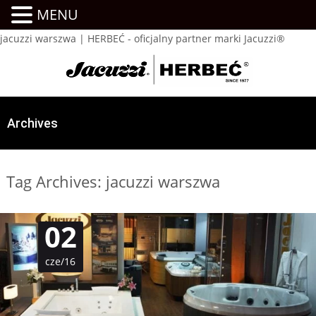
MENU
jacuzzi warszwa | HERBEĆ - oficjalny partner marki Jacuzzi®
Archives
Tag Archives: jacuzzi warszwa
02
cze/16