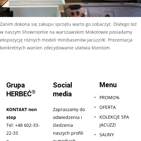
Zanim dokona się zakupu sprzętu warto go zobaczyć. Dlatego też
w naszym Showroomie na warszawskim Mokotowie posiadamy
ekspozycję różnych modeli minibasenów Jacuzzi®. Prezentacja
konkretnych wanien zdecydowanie ułatwia klientom
Czytaj dalej…
Menu
Grupa
Social
®
HERBEĆ
media
PROMO%
OFERTA
KONTAKT non
Zapraszamy do
KOLEKCJE SPA
stop
odwiedzenia i
JACUZZI
Tel:
+48 602-33-
śledzenia
22-33
naszych profili
SAUNY
e-
w mediach