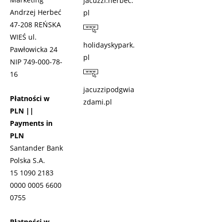
jacuzzi.herbec.
Andrzej Herbeć
pl
47-208 REŃSKA
WIEŚ ul.
holidayskypark.
Pawłowicka 24
pl
NIP 749-000-78-
16
jacuzzipodgwia
Płatności w
zdami.pl
PLN ||
Payments in
PLN
Santander Bank
Polska S.A.
15 1090 2183
0000 0005 6600
0755
Płatności w