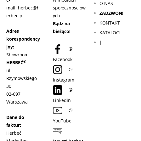
O NAS
mail:
herbec@h
społecznościow
ZADZWOŃ!
erbec.pl
ych.
KONTAKT
Bądź na
Adres
bieżąco!
KATALOGI
korespondency
|
jny:
@
Showroom
Facebook
®
HERBEĆ
@
ul.
Rzymowskiego
Instagram
30
@
02-697
Linkedin
Warszawa
@
Dane do
YouTube
faktur:
Herbeć
Marketing