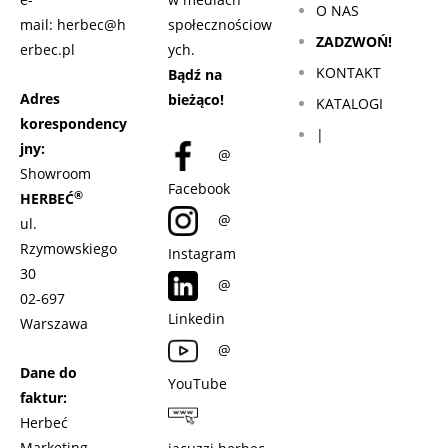
O NAS
mail:
herbec@h
społecznościow
ZADZWOŃ!
erbec.pl
ych.
KONTAKT
Bądź na
Adres
bieżąco!
KATALOGI
korespondency
|
jny:
@
Showroom
Facebook
®
HERBEĆ
@
ul.
Rzymowskiego
Instagram
30
@
02-697
Linkedin
Warszawa
@
Dane do
YouTube
faktur:
Herbeć
Marketing