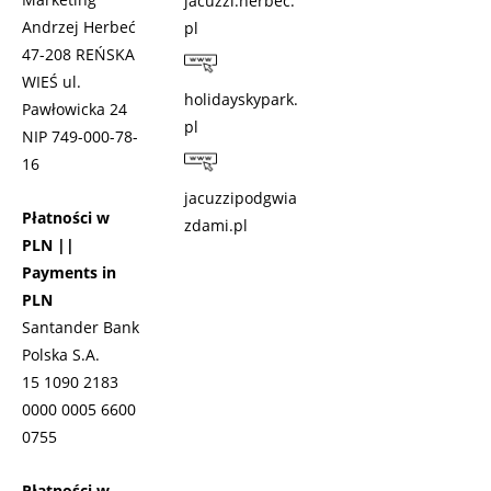
jacuzzi.herbec.
Andrzej Herbeć
pl
47-208 REŃSKA
WIEŚ ul.
holidayskypark.
Pawłowicka 24
pl
NIP 749-000-78-
16
jacuzzipodgwia
Płatności w
zdami.pl
PLN ||
Payments in
PLN
Santander Bank
Polska S.A.
15 1090 2183
0000 0005 6600
0755
Płatności w