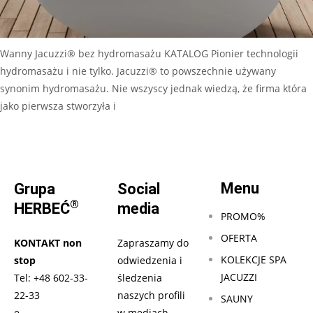
Wanny Jacuzzi® bez hydromasażu KATALOG Pionier technologii
hydromasażu i nie tylko. Jacuzzi® to powszechnie używany
synonim hydromasażu. Nie wszyscy jednak wiedzą, że firma która
jako pierwsza stworzyła i
Czytaj dalej…
Menu
Grupa
Social
®
HERBEĆ
media
PROMO%
OFERTA
KONTAKT non
Zapraszamy do
KOLEKCJE SPA
stop
odwiedzenia i
JACUZZI
Tel:
+48 602-33-
śledzenia
22-33
naszych profili
SAUNY
e-
w mediach