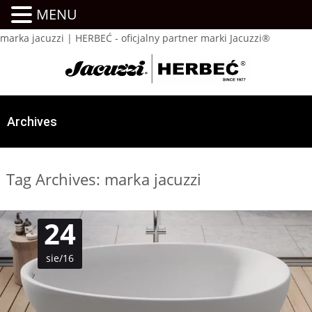
MENU
marka jacuzzi | HERBEĆ - oficjalny partner marki Jacuzzi®
Archives
Tag Archives: marka jacuzzi
24
sie/16