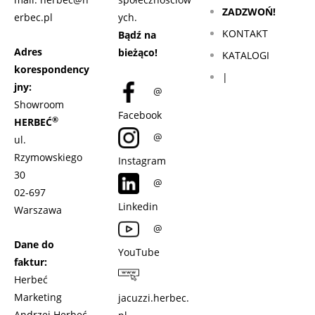
ZADZWOŃ!
erbec.pl
ych.
KONTAKT
Bądź na
Adres
bieżąco!
KATALOGI
korespondency
|
jny:
@
Showroom
Facebook
®
HERBEĆ
@
ul.
Rzymowskiego
Instagram
30
@
02-697
Linkedin
Warszawa
@
Dane do
YouTube
faktur:
Herbeć
Marketing
jacuzzi.herbec.
Andrzej Herbeć