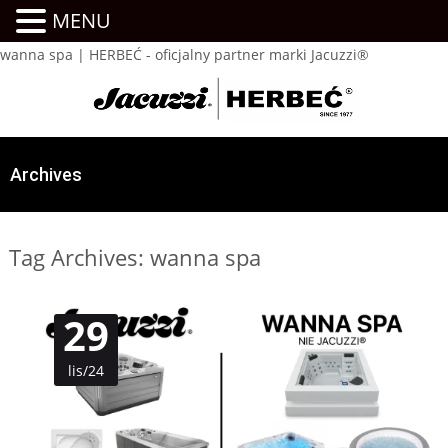
MENU
wanna spa | HERBEĆ - oficjalny partner marki Jacuzzi®
Archives
Tag Archives: wanna spa
29
lis/24