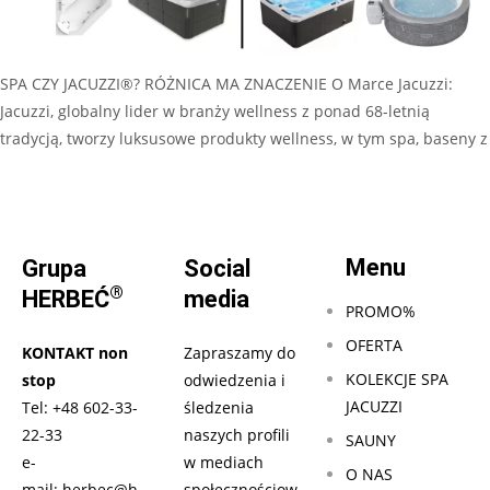
SPA CZY JACUZZI®? RÓŻNICA MA ZNACZENIE O Marce Jacuzzi:
Jacuzzi, globalny lider w branży wellness z ponad 68-letnią
tradycją, tworzy luksusowe produkty wellness, w tym spa, baseny z
Czytaj dalej…
Menu
Grupa
Social
®
HERBEĆ
media
PROMO%
OFERTA
KONTAKT non
Zapraszamy do
KOLEKCJE SPA
stop
odwiedzenia i
JACUZZI
Tel:
+48 602-33-
śledzenia
22-33
naszych profili
SAUNY
e-
w mediach
O NAS
mail:
herbec@h
społecznościow