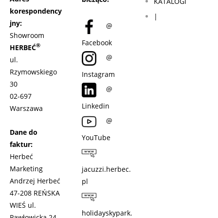
KATALOGI
korespondency
|
jny:
@
Showroom
Facebook
®
HERBEĆ
@
ul.
Rzymowskiego
Instagram
30
@
02-697
Linkedin
Warszawa
@
Dane do
YouTube
faktur:
Herbeć
Marketing
jacuzzi.herbec.
Andrzej Herbeć
pl
47-208 REŃSKA
WIEŚ ul.
holidayskypark.
Pawłowicka 24