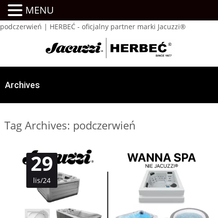
MENU
podczerwień | HERBEĆ - oficjalny partner marki Jacuzzi®
Archives
Tag Archives: podczerwień
29
lis/24