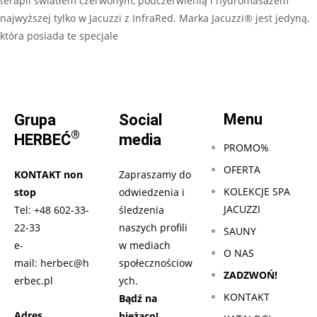
terapii światłem czerwonym, podczerwienią i hydromasażem
najwyższej tylko w Jacuzzi z InfraRed. Marka Jacuzzi® jest jedyną,
która posiada te specjale
Czytaj dalej…
Menu
Grupa
Social
®
HERBEĆ
media
PROMO%
OFERTA
KONTAKT non
Zapraszamy do
KOLEKCJE SPA
stop
odwiedzenia i
JACUZZI
Tel:
+48 602-33-
śledzenia
22-33
naszych profili
SAUNY
e-
w mediach
O NAS
mail:
herbec@h
społecznościow
ZADZWOŃ!
erbec.pl
ych.
KONTAKT
Bądź na
Adres
bieżąco!