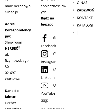
O NAS
mail:
herbec@h
społecznościow
ZADZWOŃ!
erbec.pl
ych.
KONTAKT
Bądź na
Adres
bieżąco!
KATALOGI
korespondency
|
jny:
@
Showroom
Facebook
®
HERBEĆ
@
ul.
Rzymowskiego
Instagram
30
@
02-697
Linkedin
Warszawa
@
Dane do
YouTube
faktur:
Herbeć
Marketing