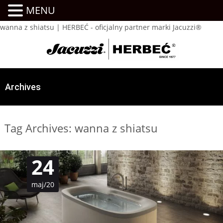
MENU
wanna z shiatsu | HERBEĆ - oficjalny partner marki Jacuzzi®
Archives
Tag Archives: wanna z shiatsu
24
maj/20