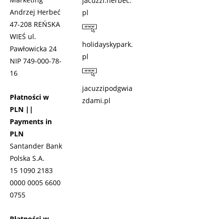
jacuzzi.herbec.
Andrzej Herbeć
pl
47-208 REŃSKA
WIEŚ ul.
holidayskypark.
Pawłowicka 24
pl
NIP 749-000-78-
16
jacuzzipodgwia
Płatności w
zdami.pl
PLN ||
Payments in
PLN
Santander Bank
Polska S.A.
15 1090 2183
0000 0005 6600
0755
Płatności w