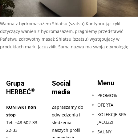
Wanna z hydromasażem Shiatsu (szatsu) Kontynuując cykl
dotyczący wanien z hydromasażem, pragniemy przedstawić
Państwu zdrowotny masaż Shiatsu (szatsu) występujący w
produktach marki Jacuzzi®. Sama nazwa ma swoją etymologię
Czytaj dalej…
Menu
Grupa
Social
®
HERBEĆ
media
PROMO%
OFERTA
KONTAKT non
Zapraszamy do
KOLEKCJE SPA
stop
odwiedzenia i
JACUZZI
Tel:
+48 602-33-
śledzenia
22-33
naszych profili
SAUNY
e-
w mediach