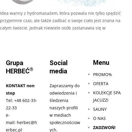
Idea wanny z hydromasażem, która pozwala nie tylko spędzić
przyjemnie czas, ale także zadbać o swoje ciało jest znana na
całym świecie. Jednak niewiele osób zastanawia się w
Czytaj dalej…
Menu
Grupa
Social
®
HERBEĆ
media
PROMO%
OFERTA
KONTAKT non
Zapraszamy do
KOLEKCJE SPA
stop
odwiedzenia i
JACUZZI
Tel:
+48 602-33-
śledzenia
22-33
naszych profili
SAUNY
e-
w mediach
O NAS
mail:
herbec@h
społecznościow
ZADZWOŃ!
erbec.pl
ych.