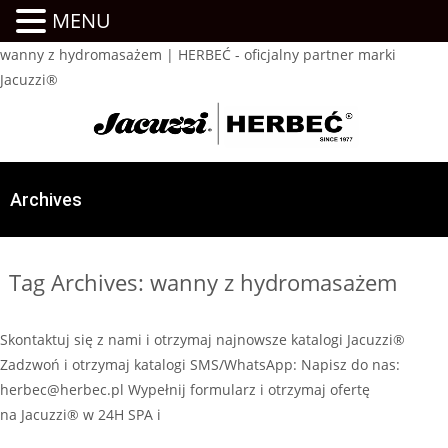
MENU
wanny z hydromasażem | HERBEĆ - oficjalny partner marki
Jacuzzi®
Archives
Tag Archives: wanny z hydromasażem
Skontaktuj się z nami i otrzymaj najnowsze katalogi Jacuzzi®
Zadzwoń i otrzymaj katalogi SMS/WhatsApp: Napisz do nas:
herbec@herbec.pl Wypełnij formularz i otrzymaj ofertę
na Jacuzzi® w 24H SPA i