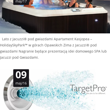
maj/17
Lato z Jacuzzi® pod gwiazdami Apartament Kasjopea –
HolidaySkyPark™ w górach Opawskich Zima z Jacuzzi® pod
gwiazdami Nagranie będące prezentacją idei domowego SPA lub
Jacuzzi pod Gwiazdami.
09
maj/16